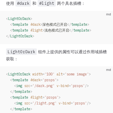
使用
#dark
和
#light
两个具名插槽：
md
<
LightOrDark
>
  <
template
 #dark
>
深色模式已开启
</
template
>
  <
template
 #light
>
浅色模式已开启
</
template
>
</
LightOrDark
>
LightOrDark
组件上提供的属性可以通过作用域插槽
获取：
md
<
LightOrDark
 width
=
"
100
"
 alt
=
"
some image
"
>
  <
template
 #dark
=
"
props
"
>
    <
img
 src
=
"
/dark.png
"
 v-bind
=
"
props
"
/>
  </
template
>
  <
template
 #light
=
"
props
"
>
    <
img
 src
=
"
/light.png
"
 v-bind
=
"
props
"
/>
  </
template
>