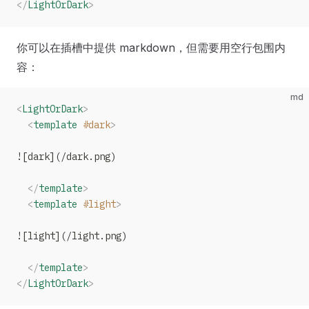
</
LightOrDark
>
你可以在插槽中提供 markdown，但需要用空行包围内
容：
md
<
LightOrDark
>
  <
template
 #dark
>
![dark](/dark.png)
  </
template
>
  <
template
 #light
>
![light](/light.png)
  </
template
>
</
LightOrDark
>