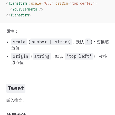
<
Transform
 :scale
=
"
0.5
"
 origin
=
"
top center
"
>
  <
YourElements
 />
</
Transform
>
属性：
scale
(
number | string
，默认
1
)：变换缩
放值
origin
(
string
，默认
'top left'
)：变换
原点值
Tweet
嵌入推文。