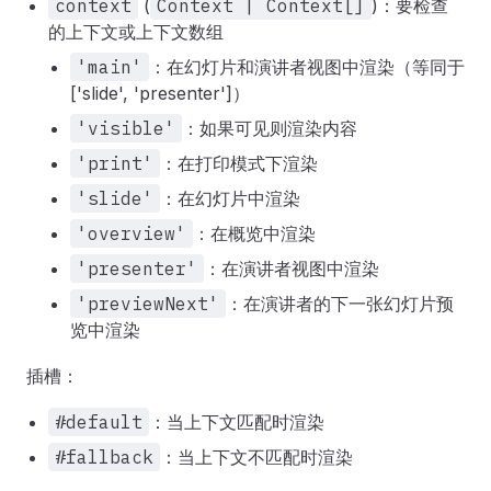
context
(
Context | Context[]
)：要检查
的上下文或上下文数组
'main'
：在幻灯片和演讲者视图中渲染（等同于
['slide', 'presenter']）
'visible'
：如果可见则渲染内容
'print'
：在打印模式下渲染
'slide'
：在幻灯片中渲染
'overview'
：在概览中渲染
'presenter'
：在演讲者视图中渲染
'previewNext'
：在演讲者的下一张幻灯片预
览中渲染
插槽：
#default
：当上下文匹配时渲染
#fallback
：当上下文不匹配时渲染