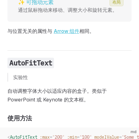
✨ 可拖动元素
布局
通过鼠标拖动来移动、调整大小和旋转元素。
与位置无关的属性与
Arrow 组件
相同。
AutoFitText
实验性
自动调整字体大小以适应内容的盒子。类似于
PowerPoint 或 Keynote 的文本框。
使用方法
md
<
AutoFitText
 :max
=
"
200
"
 :min
=
"
100
"
 modelValue
=
"
Some t