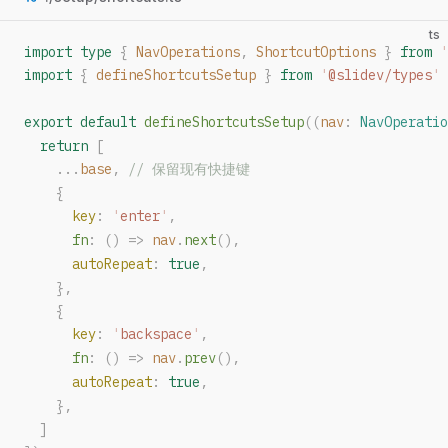
ts
import
 type
 {
NavOperations
,
ShortcutOptions
 }
 from
 '
import
 {
defineShortcutsSetup
 }
 from
 '
@slidev/types
'
export
 default
defineShortcutsSetup
((
nav
: 
NavOperatio
  return
 [
    ...
base
,
 // 保留现有快捷键
    {
key
: 
'
enter
'
,
fn
: () => 
nav
.
next
(),
autoRepeat
: 
true
,
    },
    {
key
: 
'
backspace
'
,
fn
: () => 
nav
.
prev
(),
autoRepeat
: 
true
,
    },
  ]