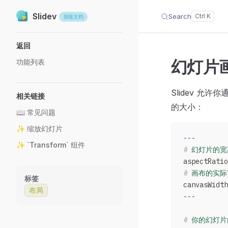
Slidev
Search
Skip to content
新版文档
Sidebar Navigation
返回
幻灯片
功能列表
Slidev 允许你通
相关链接
的大小：
📖 常见问题
✨ 缩放幻灯片
---
✨ `Transform` 组件
#
 幻灯片的宽
aspectRatio
#
 画布的实际
标签
canvasWidth
布局
---
#
 你的幻灯片