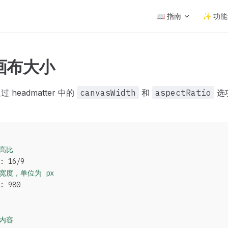
Main Navigation
📖 指南
✨ 功能
画布大小
过 headmatter 中的
canvasWidth
和
aspectRatio
选
高比
: 16/9
宽度，单位为 px
: 980
内容