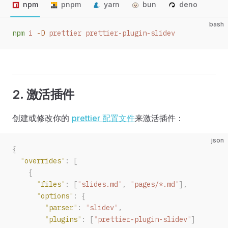
npm
pnpm
yarn
bun
deno
bash
npm
 i
 -D
 prettier
 prettier-plugin-slidev
2. 激活插件
创建或修改你的
prettier 配置文件
来激活插件：
json
{
  "
overrides
"
:
 [
    {
      "
files
"
:
 [
"
slides.md
"
,
 "
pages/*.md
"
],
      "
options
"
:
 {
        "
parser
"
:
 "
slidev
"
,
        "
plugins
"
:
 [
"
prettier-plugin-slidev
"
]