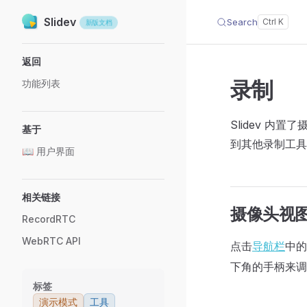
Slidev
Search
Skip to content
新版文档
Sidebar Navigation
返回
录制
功能列表
Slidev 
基于
到其他录制工具
📖 用户界面
相关链接
摄像头视
RecordRTC
WebRTC API
点击
导航栏
中
下角的手柄来调
标签
演示模式
工具